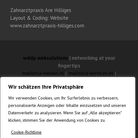
Zahnarztpraxis Are Hilliges
Layout & Coding: Website
www.zahnarztpraxis-hilliges.com
wddp websolutions
| networking at your
fingertips
mallorca-nieuws.nl
|
mallorca-services.es
|
mallorca-feuilleton.com
Wir schätzen Ihre Privatsphäre
mallorca-websolutions.com
|
mallorca-
fotografia.com
|
gustavknudsen.com
|
Wir verwenden Cookies, um Ihr Surferlebnis zu verbessern,
vanrenesse.de
personalisierte Anzeigen oder Inhalte einzusetzen und unseren
Datenverkehr zu analysieren. Wenn Sie auf „Alle akzeptieren"
klicken, stimmen Sie der Anwendung von Cookies zu.
Cookie-Richtlinie
© MALLORCA-WEBSOLUTIONS.COM