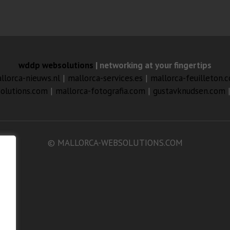
wddp websolutions
| networking at your fingertips
llorca-nieuws.nl
|
mallorca-services.es
|
mallorca-feuilleton.
olutions.com
|
mallorca-fotografia.com
|
gustavknudsen.com
© MALLORCA-WEBSOLUTIONS.COM
n