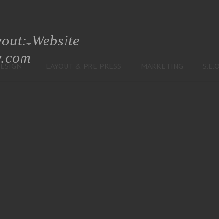
out: Website
y.com
ESIGN
LAYOUT & PRE PRESS
MARKETING
S.E.O