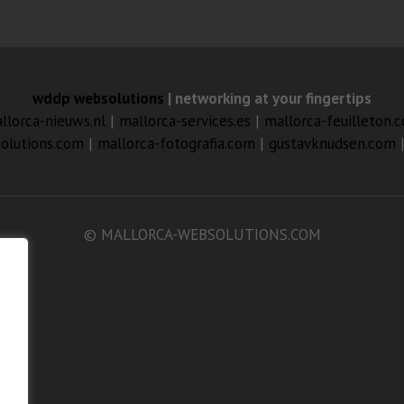
wddp websolutions
| networking at your fingertips
llorca-nieuws.nl
|
mallorca-services.es
|
mallorca-feuilleton.
olutions.com
|
mallorca-fotografia.com
|
gustavknudsen.com
© MALLORCA-WEBSOLUTIONS.COM
n