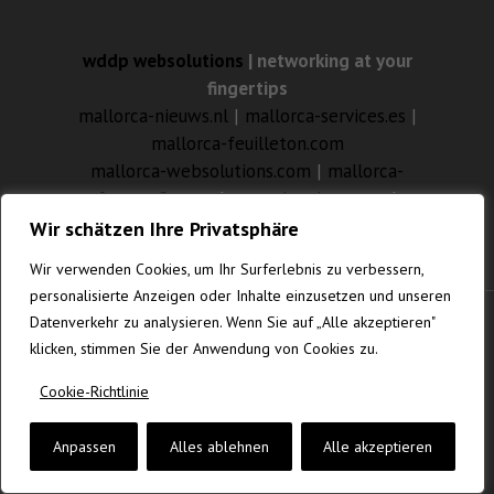
wddp websolutions
| networking at your
fingertips
mallorca-nieuws.nl
|
mallorca-services.es
|
mallorca-feuilleton.com
mallorca-websolutions.com
|
mallorca-
fotografia.com
|
gustavknudsen.com
|
vanrenesse.de
Wir schätzen Ihre Privatsphäre
Wir verwenden Cookies, um Ihr Surferlebnis zu verbessern,
personalisierte Anzeigen oder Inhalte einzusetzen und unseren
Datenverkehr zu analysieren. Wenn Sie auf „Alle akzeptieren"
© MALLORCA-WEBSOLUTIONS.COM
klicken, stimmen Sie der Anwendung von Cookies zu.
Cookie-Richtlinie
Anpassen
Alles ablehnen
Alle akzeptieren