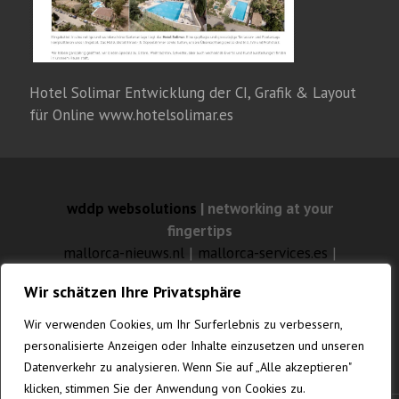
Hotel Solimar Entwicklung der CI, Grafik & Layout
für Online www.hotelsolimar.es
wddp websolutions
| networking at your
fingertips
mallorca-nieuws.nl
|
mallorca-services.es
|
mallorca-feuilleton.com
Wir schätzen Ihre Privatsphäre
mallorca-websolutions.com
|
mallorca-
fotografia.com
|
gustavknudsen.com
|
Wir verwenden Cookies, um Ihr Surferlebnis zu verbessern,
vanrenesse.de
personalisierte Anzeigen oder Inhalte einzusetzen und unseren
Datenverkehr zu analysieren. Wenn Sie auf „Alle akzeptieren"
klicken, stimmen Sie der Anwendung von Cookies zu.