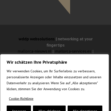
wddp websolutions
| networking at your
fingertips
mallorca-nieuws.nl
|
mallorca-services.es
|
mallorca-feuilleton.com
Wir schätzen Ihre Privatsphäre
mallorca-websolutions.com
|
mallorca-
fotografia.com
|
gustavknudsen.com
|
Wir verwenden Cookies, um Ihr Surferlebnis zu verbessern,
vanrenesse.de
personalisierte Anzeigen oder Inhalte einzusetzen und unseren
Datenverkehr zu analysieren. Wenn Sie auf „Alle akzeptieren"
klicken, stimmen Sie der Anwendung von Cookies zu.
Cookie-Richtlinie
© MALLORCA-WEBSOLUTIONS.COM