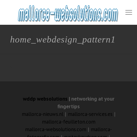
home_webdesign_pattern1
wddp websolutions
| networking at your
fingertips
mallorca-nieuws.nl
|
mallorca-services.es
|
mallorca-feuilleton.com
mallorca-websolutions.com
|
mallorca-