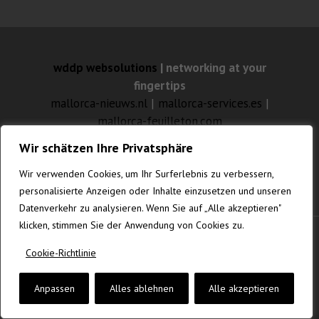
wddp websolutions
| networking at your
fingertips
mallorca-nieuws.nl
|
mallorca-services.es
|
mallorca-feuilleton.com
mallorca-websolutions.com
|
mallorca-
Wir schätzen Ihre Privatsphäre
fotografia.com
|
gustavknudsen.com
|
vanrenesse.de
Wir verwenden Cookies, um Ihr Surferlebnis zu verbessern,
personalisierte Anzeigen oder Inhalte einzusetzen und unseren
Datenverkehr zu analysieren. Wenn Sie auf „Alle akzeptieren"
klicken, stimmen Sie der Anwendung von Cookies zu.
© MALLORCA-WEBSOLUTIONS.COM
Cookie-Richtlinie
Anpassen
Alles ablehnen
Alle akzeptieren