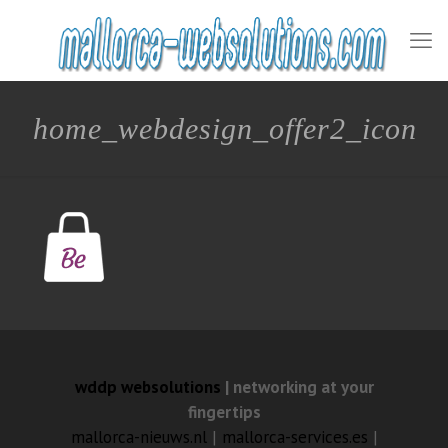
home_webdesign_offer2_icon
wddp websolutions
| networking at your
fingertips
mallorca-nieuws.nl
|
mallorca-services.es
|