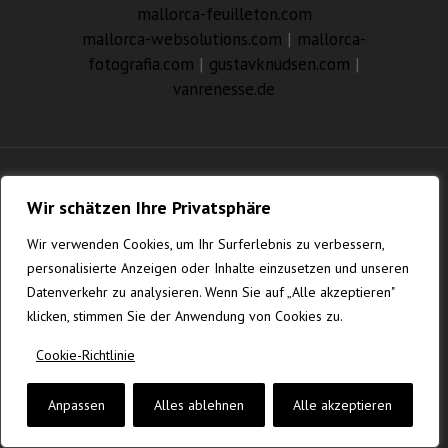
mallorca-feuilleton.com
mallorca-websolutions.com
|
mallorca-
fotografia.com
|
gustavknudsen.com
|
vanrenesse.de
© MALLORCA-WEBSOLUTIONS.COM
Wir schätzen Ihre Privatsphäre
Wir verwenden Cookies, um Ihr Surferlebnis zu verbessern,
personalisierte Anzeigen oder Inhalte einzusetzen und unseren
Datenverkehr zu analysieren. Wenn Sie auf „Alle akzeptieren"
klicken, stimmen Sie der Anwendung von Cookies zu.
Cookie-Richtlinie
Anpassen
Alles ablehnen
Alle akzeptieren