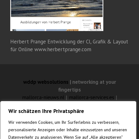
Herbert Prange Entwicklung der CI, Grafik & Layout
für Online www.herbertprange.com
wddp websolutions
| networking at your
fingertips
mallorca-nieuws.nl
|
mallorca-services.es
|
mallorca-feuilleton.com
Wir schätzen Ihre Privatsphäre
mallorca-websolutions.com
|
mallorca-
fotografia.com
|
gustavknudsen.com
|
Wir verwenden Cookies, um Ihr Surferlebnis zu verbessern,
vanrenesse.de
personalisierte Anzeigen oder Inhalte einzusetzen und unseren
Datenverkehr zu analysieren. Wenn Sie auf „Alle akzeptieren"