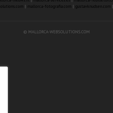
llorca-nieuws.nl
|
mallorca-services.es
|
mallorca-feuilleton.
olutions.com
|
mallorca-fotografia.com
|
gustavknudsen.com
© MALLORCA-WEBSOLUTIONS.COM
n