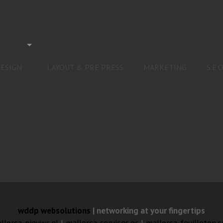
ESIGN
LAYOUT & PRE PRESS
MARKETING
S.E.O
wddp websolutions
| networking at your fingertips