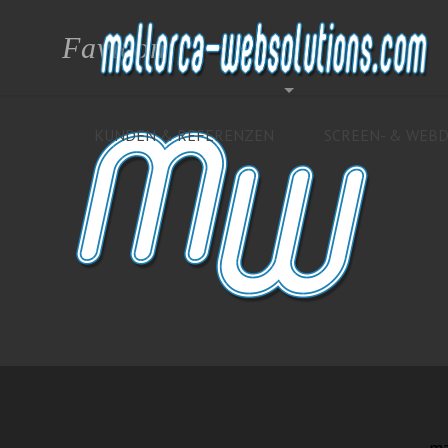
Favicon
KUNDEN & REFERENZEN
SCREEN- & WEBD