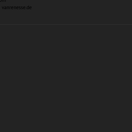
com
|
vanrenesse.de