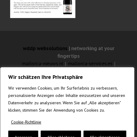
wddp websolutions
| networking at your
fingertips
mallorca-nieuws.nl
|
mallorca-services.es
|
mallorca-feuilleton.com
Wir schätzen Ihre Privatsphäre
mallorca-websolutions.com
|
mallorca-
fotografia.com
|
gustavknudsen.com
|
Wir verwenden Cookies, um Ihr Surferlebnis zu verbessern,
vanrenesse.de
personalisierte Anzeigen oder Inhalte einzusetzen und unseren
Datenverkehr zu analysieren. Wenn Sie auf „Alle akzeptieren"
klicken, stimmen Sie der Anwendung von Cookies zu.
Cookie-Richtlinie
© MALLORCA-WEBSOLUTIONS.COM