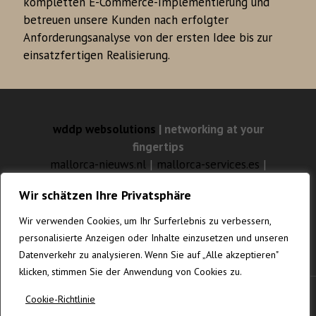
kompletten E-Commerce-Implementierung und
betreuen unsere Kunden nach erfolgter
Anforderungsanalyse von der ersten Idee bis zur
einsatzfertigen Realisierung.
wddp websolutions
| networking at your
fingertips
mallorca-nieuws.nl
|
mallorca-services.es
|
mallorca-feuilleton.com
Wir schätzen Ihre Privatsphäre
mallorca-websolutions.com
|
mallorca-
fotografia.com
|
gustavknudsen.com
|
Wir verwenden Cookies, um Ihr Surferlebnis zu verbessern,
vanrenesse.de
personalisierte Anzeigen oder Inhalte einzusetzen und unseren
Datenverkehr zu analysieren. Wenn Sie auf „Alle akzeptieren"
klicken, stimmen Sie der Anwendung von Cookies zu.
Cookie-Richtlinie
© MALLORCA-WEBSOLUTIONS.COM