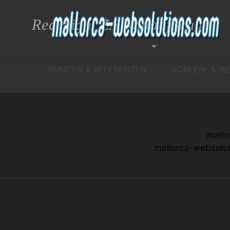
Redesign_ZABaldaufSchult
KUNDEN & REFERENZEN
SCREEN- & W
mallo
mallorca-websolu