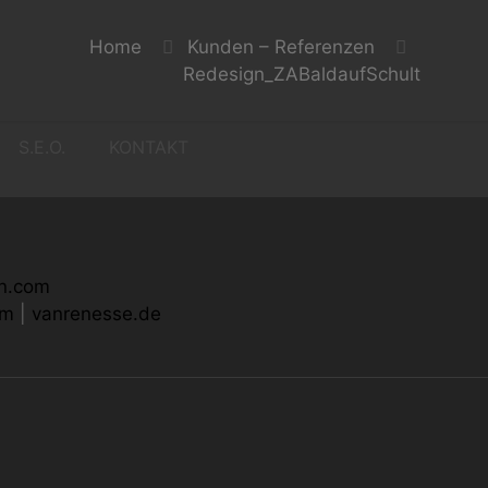
Home
Kunden – Referenzen
Redesign_ZABaldaufSchult
S.E.O.
KONTAKT
on.com
om
|
vanrenesse.de