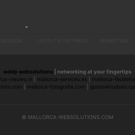
EBDESIGN
LAYOUT & PRE PRESS
MARKETING
wddp websolutions
| networking at your fingertips
rca-nieuws.nl
|
mallorca-services.es
|
mallorca-feuillet
tions.com
|
mallorca-fotografia.com
|
gustavknudsen.c
© MALLORCA-WEBSOLUTIONS.COM