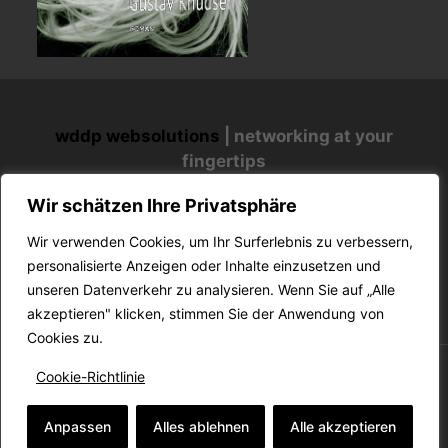
wddp websolutions
| networking at your
fingertips
mallorca-nieuws.nl
|
mallorca-services.es
|
Wir schätzen Ihre Privatsphäre
mallorca-feuilleton.com
mallorca-websolutions.com
|
mallorca-
Wir verwenden Cookies, um Ihr Surferlebnis zu verbessern,
fotografia.com
|
gustavknudsen.com
|
personalisierte Anzeigen oder Inhalte einzusetzen und
vanrenesse.de
unseren Datenverkehr zu analysieren. Wenn Sie auf „Alle
akzeptieren" klicken, stimmen Sie der Anwendung von
Cookies zu.
Cookie-Richtlinie
© MALLORCA-WEBSOLUTIONS.COM
Anpassen
Alles ablehnen
Alle akzeptieren